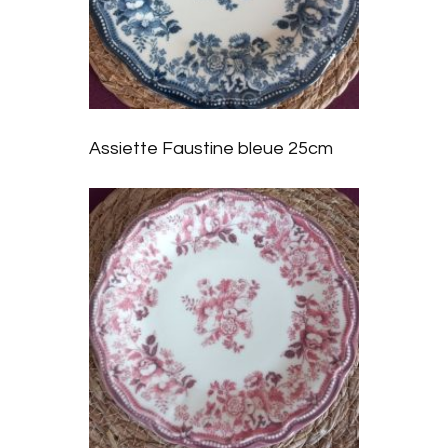
Ajoute
r à la
liste
Assiette Faustine bleue 25cm
d’envie
s
Ajoute
r à la