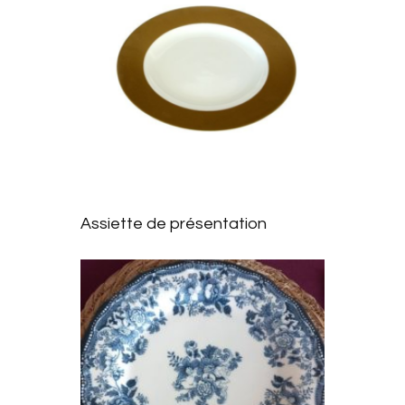
s
Ajoute
r à la
Assiette de présentation
liste
d’envie
s