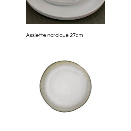
r à la
liste
Assiette nordique 27cm
d’envie
s
Ajoute
r à la
liste