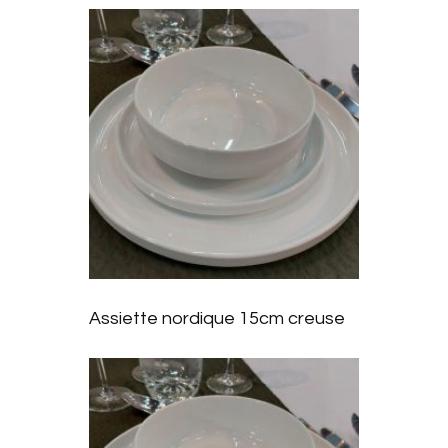
d’envie
s
Ajoute
r à la
liste
Assiette nordique 15cm creuse
d’envie
s