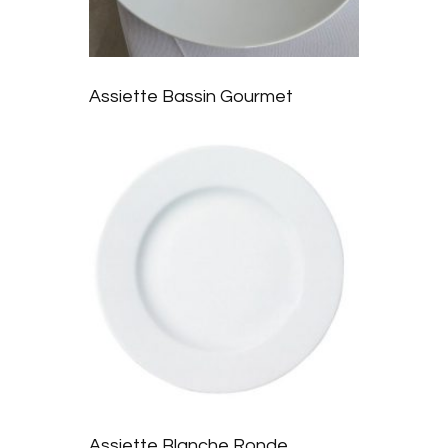
r à la
liste
Assiette Bassin Gourmet
d’envie
s
Ajoute
r à la
Assiette Blanche Ronde