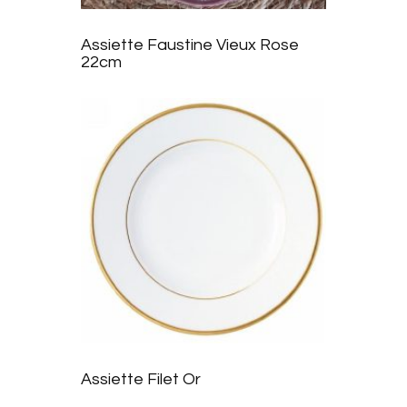
liste
Assiette Faustine Vieux Rose
d’envie
22cm
s
Ajoute
r à la
Assiette Filet Or
liste