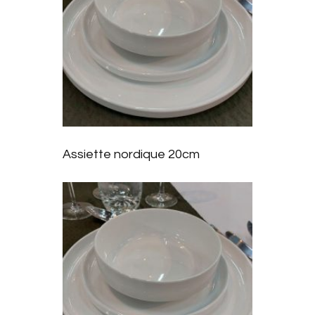
Ajoute
r à la
liste
Assiette nordique 20cm
d’envie
s
Ajoute