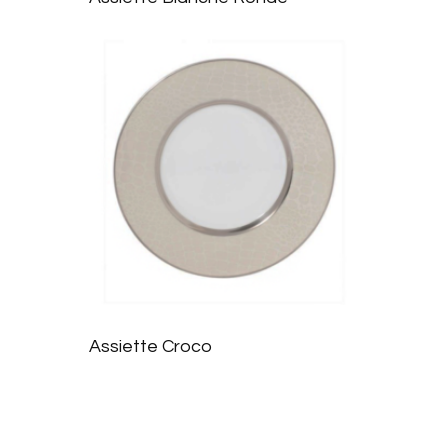
liste
d’envie
s
Ajoute
r à la
Assiette Croco
liste
d’envie