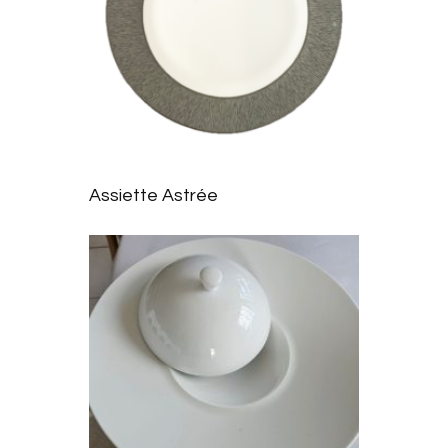
Ajoute
r à la
Assiette Astrée
liste
d’envie
s
Ajoute